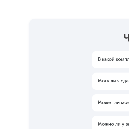
В какой комп
Могу ли я сд
Может ли мое
Можно ли у ва