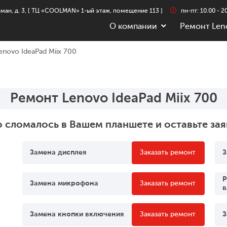
льман, д. 3, [ ТЦ «COOLMAN» 1-ый этаж, помещение 113 ]
пн-пт: 10.00 - 20
О компании
Ремонт Len
enovo IdeaPad Miix 700
Ремонт Lenovo IdeaPad Miix 700
о сломалось в Вашем планшете и оставьте зая
Замена дисплея
Заказать ремонт
З
Р
Замена микрофона
Заказать ремонт
в
Замена кнопки включения
Заказать ремонт
З