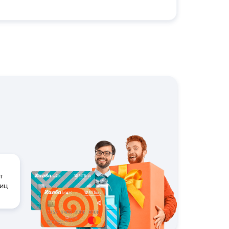
т
лиц