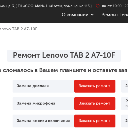
льман, д. 3, [ ТЦ «COOLMAN» 1-ый этаж, помещение 113 ]
пн-пт: 10.00 - 20
О компании
Ремонт Len
enovo TAB 2 A7-10F
Ремонт Lenovo TAB 2 A7-10F
о сломалось в Вашем планшете и оставьте зая
Замена дисплея
Заказать ремонт
З
Р
Замена микрофона
Заказать ремонт
в
Замена кнопки включения
Заказать ремонт
З