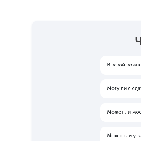
В какой комп
Могу ли я сд
Может ли мое
Можно ли у ва